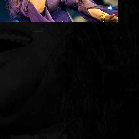
[
Back
]