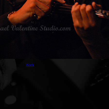
[
Back
]